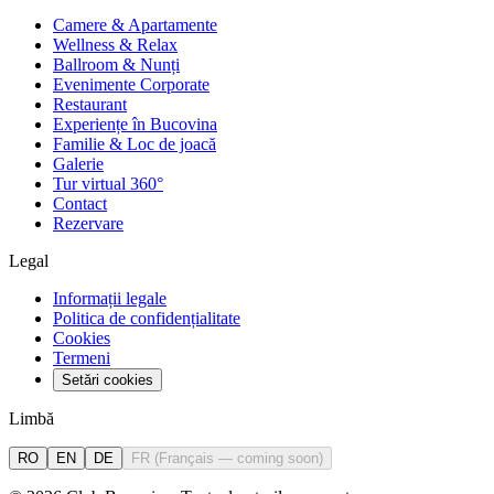
Camere & Apartamente
Wellness & Relax
Ballroom & Nunți
Evenimente Corporate
Restaurant
Experiențe în Bucovina
Familie & Loc de joacă
Galerie
Tur virtual 360°
Contact
Rezervare
Legal
Informații legale
Politica de confidențialitate
Cookies
Termeni
Setări cookies
Limbă
RO
EN
DE
FR
(
Français — coming soon
)