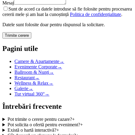
Mesaj
Sunt de acord ca datele introduse să fie folosite pentru procesarea
cererii mele și am luat la cunoștință
Politica de confidențialitate
.
Datele sunt folosite doar pentru răspunsul la solicitare.
Trimite cerere
Pagini utile
Camere & Apartamente
→
Evenimente Corporate
→
Ballroom & Nunți
→
Restaurant
→
Wellness & Relax
→
Galerie
→
Tur virtual 360°
→
Întrebări frecvente
Pot trimite o cerere pentru cazare?
+
Pot solicita o ofertă pentru eveniment?
+
Există o hartă interactivă?
+