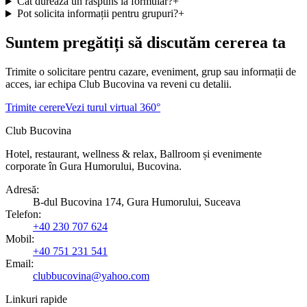
Cât durează un răspuns la formular?
+
Pot solicita informații pentru grupuri?
+
Suntem pregătiți să discutăm cererea ta
Trimite o solicitare pentru cazare, eveniment, grup sau informații de
acces, iar echipa Club Bucovina va reveni cu detalii.
Trimite cerere
Vezi turul virtual 360°
Club Bucovina
Hotel, restaurant, wellness & relax, Ballroom și evenimente
corporate în Gura Humorului, Bucovina.
Adresă
:
B-dul Bucovina 174, Gura Humorului, Suceava
Telefon
:
+40 230 707 624
Mobil
:
+40 751 231 541
Email:
clubbucovina@yahoo.com
Linkuri rapide