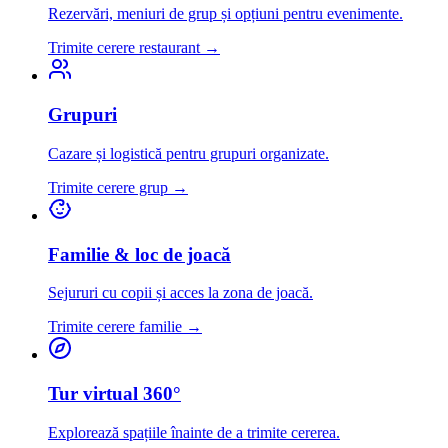
Rezervări, meniuri de grup și opțiuni pentru evenimente.
Trimite cerere restaurant
→
Grupuri
Cazare și logistică pentru grupuri organizate.
Trimite cerere grup
→
Familie & loc de joacă
Sejururi cu copii și acces la zona de joacă.
Trimite cerere familie
→
Tur virtual 360°
Explorează spațiile înainte de a trimite cererea.