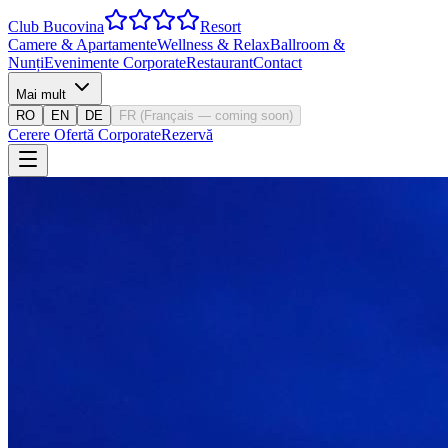
Club Bucovina
Resort
Camere & Apartamente
Wellness & Relax
Ballroom &
Nunți
Evenimente Corporate
Restaurant
Contact
Mai mult
RO
EN
DE
FR
(
Français — coming soon
)
Cerere Ofertă Corporate
Rezervă