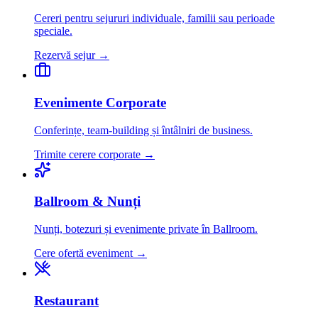
Cereri pentru sejururi individuale, familii sau perioade
speciale.
Rezervă sejur
→
Evenimente Corporate
Conferințe, team-building și întâlniri de business.
Trimite cerere corporate
→
Ballroom & Nunți
Nunți, botezuri și evenimente private în Ballroom.
Cere ofertă eveniment
→
Restaurant