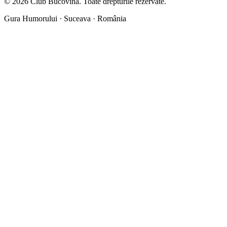
©
2026
Club Bucovina.
Toate drepturile rezervate.
Gura Humorului · Suceava · România