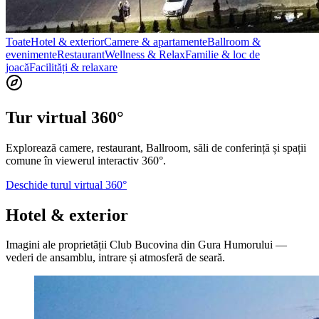
Toate
Hotel & exterior
Camere & apartamente
Ballroom &
evenimente
Restaurant
Wellness & Relax
Familie & loc de
joacă
Facilități & relaxare
Tur virtual 360°
Explorează camere, restaurant, Ballroom, săli de conferință și spații
comune în viewerul interactiv 360°.
Deschide turul virtual 360°
Hotel & exterior
Imagini ale proprietății Club Bucovina din Gura Humorului —
vederi de ansamblu, intrare și atmosferă de seară.