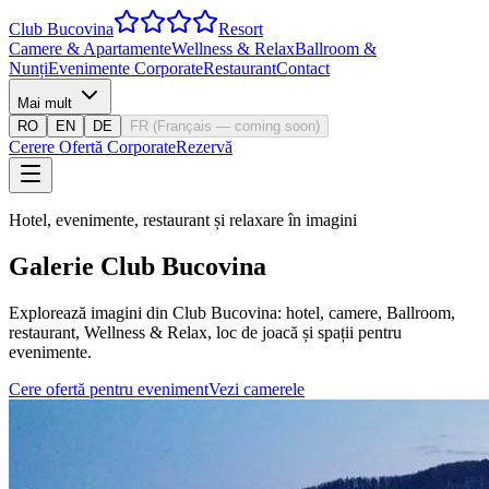
Club Bucovina
Resort
Camere & Apartamente
Wellness & Relax
Ballroom &
Nunți
Evenimente Corporate
Restaurant
Contact
Mai mult
RO
EN
DE
FR
(
Français — coming soon
)
Cerere Ofertă Corporate
Rezervă
Hotel, evenimente, restaurant și relaxare în imagini
Galerie Club Bucovina
Explorează imagini din Club Bucovina: hotel, camere, Ballroom,
restaurant, Wellness & Relax, loc de joacă și spații pentru
evenimente.
Cere ofertă pentru eveniment
Vezi camerele