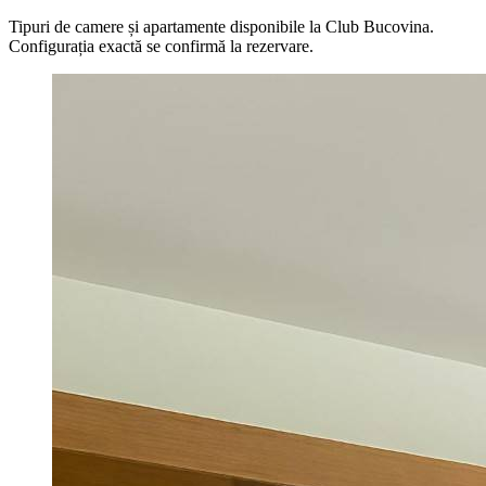
Tipuri de camere și apartamente disponibile la Club Bucovina.
Configurația exactă se confirmă la rezervare.