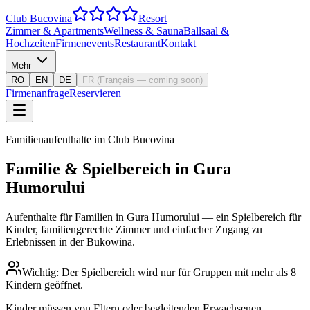
Club Bucovina
Resort
Zimmer & Apartments
Wellness & Sauna
Ballsaal &
Hochzeiten
Firmenevents
Restaurant
Kontakt
Mehr
RO
EN
DE
FR
(
Français — coming soon
)
Firmenanfrage
Reservieren
Familienaufenthalte im Club Bucovina
Familie & Spielbereich in Gura
Humorului
Aufenthalte für Familien in Gura Humorului — ein Spielbereich für
Kinder, familiengerechte Zimmer und einfacher Zugang zu
Erlebnissen in der Bukowina.
Wichtig: Der Spielbereich wird nur für Gruppen mit mehr als 8
Kindern geöffnet.
Kinder müssen von Eltern oder begleitenden Erwachsenen