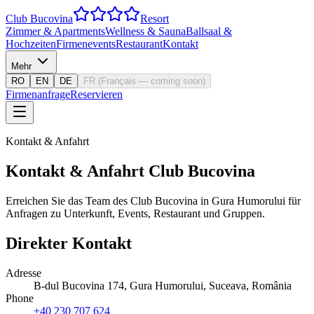
Club Bucovina
Resort
Zimmer & Apartments
Wellness & Sauna
Ballsaal &
Hochzeiten
Firmenevents
Restaurant
Kontakt
Mehr
RO
EN
DE
FR
(
Français — coming soon
)
Firmenanfrage
Reservieren
Kontakt & Anfahrt
Kontakt & Anfahrt Club Bucovina
Erreichen Sie das Team des Club Bucovina in Gura Humorului für
Anfragen zu Unterkunft, Events, Restaurant und Gruppen.
Direkter Kontakt
Adresse
B-dul Bucovina 174, Gura Humorului, Suceava, România
Phone
+40 230 707 624