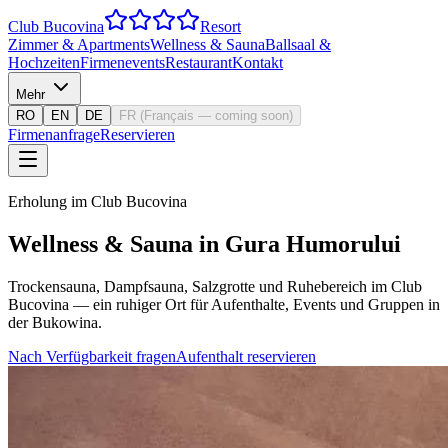
Club Bucovina
Resort
Zimmer & Apartments
Wellness & Sauna
Ballsaal &
Hochzeiten
Firmenevents
Restaurant
Kontakt
Mehr
RO
EN
DE
FR
(
Français — coming soon
)
Firmenanfrage
Reservieren
Erholung im Club Bucovina
Wellness & Sauna in Gura Humorului
Trockensauna, Dampfsauna, Salzgrotte und Ruhebereich im Club
Bucovina — ein ruhiger Ort für Aufenthalte, Events und Gruppen in
der Bukowina.
Nach Verfügbarkeit fragen
Aufenthalt reservieren